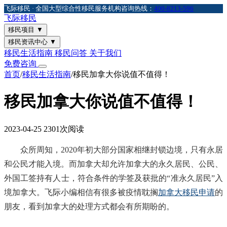
飞际移民 · 全国大型综合性移民服务机构
咨询热线：
400-8213-596
飞际
移民
移民项目
▼
移民资讯中心
▼
移民生活指南
移民问答
关于我们
免费咨询
首页
/
移民生活指南
/
移民加拿大你说值不值得！
移民加拿大你说值不值得！
2023-04-25
2301次阅读
众所周知，2020年初大部分国家相继封锁边境，只有永居
和公民才能入境。而加拿大却允许加拿大的永久居民、公民、
外国工签持有人士，符合条件的学签及获批的“准永久居民”入
境加拿大。飞际小编相信有很多被疫情耽搁
加拿大移民申请
的
朋友，看到加拿大的处理方式都会有所期盼的。