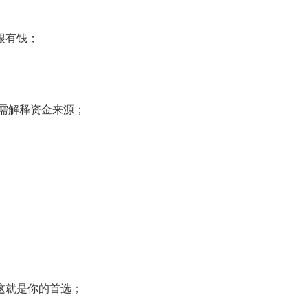
很有钱；
，需解释资金来源；
。
这就是你的首选；