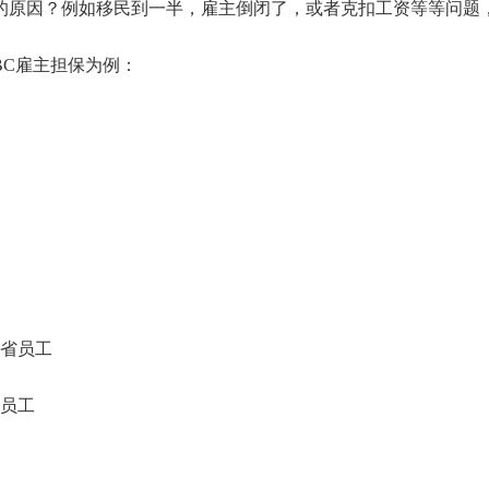
的原因？例如移民到一半，雇主倒闭了，或者克扣工资等等问题
BC雇主担保为例：
C省员工
省员工