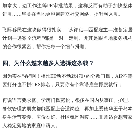
加拿大，边工作边等PR审批结果，这样反而有助于加快整体
进度……毕竟在当地更容易建立社交网络、提升融入度。
飞际移民在这块做得很扎实，“从评估—匹配雇主—准备定居
计划—递案全流程”都是一对一定制。尤其是跟当地服务机构
的合作很紧密，帮你把每一个细节捋顺。
四、为什么越来越多人选择这条线？
因为实在“香”啊！相比EE动不动就470+的分数门槛，AIP不需
要打分也不拼CRS排名，只要你有个靠谱雇主撑腰就行；
再说语言要求低、学历门槛宽松，很多在国内从事IT、护理、
餐饮管理的朋友都能匹配上合适岗位；再加上爱德华王子岛本
身生活节奏慢、房价友好、社区氛围温暖……非常适合想带家
人稳定落地的家庭申请人。