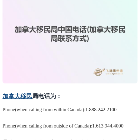
加拿大移民
局电话为：
Phone(when calling from within Canada):1.888.242.2100
Phone(when calling from outside of Canada):1.613.944.4000